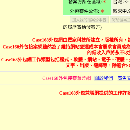
發案方所在區域:
＊
台灣
>>
外包案件公佈:
＊
徵求中,
的履歷寄給發案方)
Case168外包網由豐家科技所建立，版權所有，
Case168外包接案網雖然為了維持網站營運成本會要求會員成為
的低收入戶將永不收費
Case168外包網工作類型包括程式、軟體、網站、電子、硬
文字、出版、翻譯等，除適合S
Case168外包接案兼差網
關於我們
廣告
Case168外包兼職網提供的工