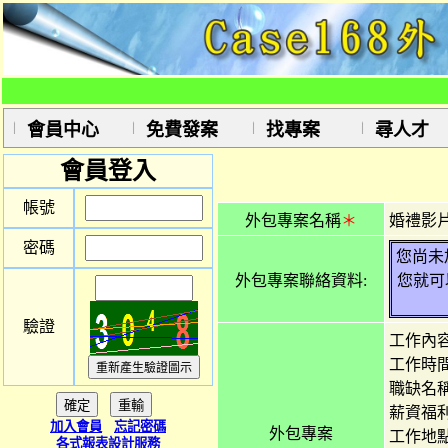
會員中心
免費發案
找專案
尋人才
會員登入
帳號
外包專案名稱
＊
婚禮影
密碼
您尚未
外包專案聯絡資料:
您就可
驗證
工作內
工作時
職缺名
薪資福利
加入會員
忘記密碼
外包專案
工作地
各式報表設計服務