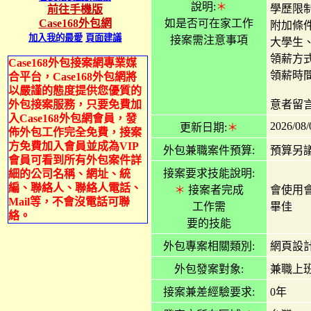
說明:
＊
學歷限
前往手機版
如是否可在家工作
Case168外包網
附加條
加入我的最愛
頁面建議
接案需注意事項
大學生
領薪方
Case168外包接案網專業媒
領薪時
合平台，Case168外包網將
以嚴謹的態度提供您優質的
外包接案服務，只要免費加
意者留言
入Case168外包網會員，發
2026/08/
更新日期:
＊
佈外包工作完全免費，接案
方免費加入會員並成為VIP
外包兼職案件預算:
預算另
會員可看到所有外包案件詳
接案要求技能說明:
細的公司名稱、網址、統
編、聯絡人、聯絡人電話、
＊
接案者完成
會使用會
Mail等，不會沒電話可聯
工作需
畢佳
絡。
要的技能
外包專案相關類別:
網頁設計
外包發案對象:
兼職上班
接案兼差經驗要求:
0年