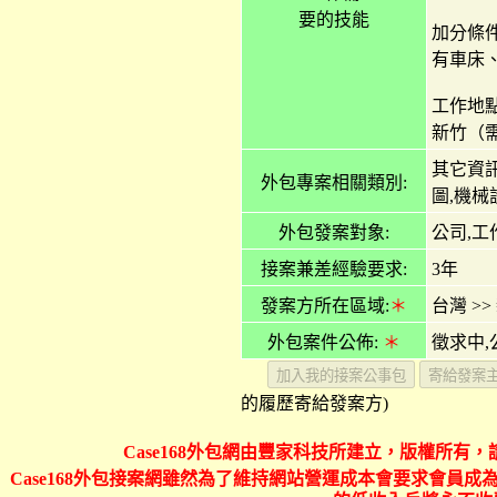
要的技能
加分條
有車床
工作地
新竹（
其它資訊
外包專案相關類別:
圖,機械
外包發案對象:
公司,工
接案兼差經驗要求:
3年
發案方所在區域:
＊
台灣
>>
外包案件公佈:
＊
徵求中,
的履歷寄給發案方)
Case168外包網由豐家科技所建立，版權所有，
Case168外包接案網雖然為了維持網站營運成本會要求會員成為