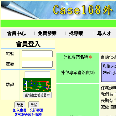
會員中心
免費發案
找專案
尋人才
會員登入
帳號
外包專案名稱
＊
自動化機
密碼
您尚未
外包專案聯絡資料:
您就可
驗證
任務說
我們為
長期有
誠徵 自
加入會員
忘記密碼
各式報表設計服務