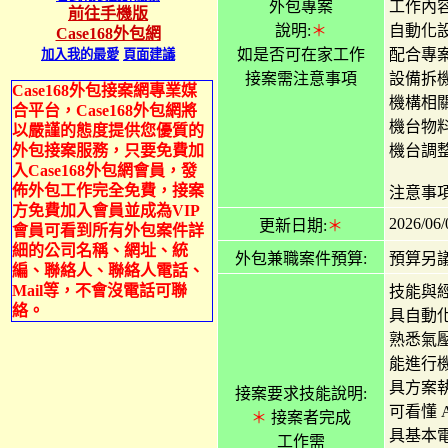
外包專案
工作內
前往手機版
說明:
＊
自動化
Case168外包網
如是否可在家工作
配合專
加入我的最愛
頁面建議
接案需注意事項
設備拆
Case168外包接案網專業媒
機構相
合平台，Case168外包網將
機台物
以嚴謹的態度提供您優質的
外包接案服務，只要免費加
機台調
入Case168外包網會員，發
佈外包工作完全免費，接案
注意事項
方免費加入會員並成為VIP
2026/06/
更新日期:
＊
會員可看到所有外包案件詳
細的公司名稱、網址、統
外包兼職案件預算:
預算另
編、聯絡人、聯絡人電話、
Mail等，不會沒電話可聯
技能與
絡。
具自動
熟悉氣
能進行
具方案
接案要求技能說明:
可看懂 
＊
接案者完成
具基本
工作需