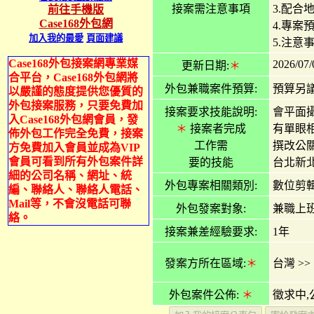
接案需注意事項
3.配合
前往手機版
Case168外包網
4.專案
加入我的最愛
頁面建議
5.注意
Case168外包接案網專業媒
2026/07/
更新日期:
＊
合平台，Case168外包網將
外包兼職案件預算:
預算另
以嚴謹的態度提供您優質的
外包接案服務，只要免費加
接案要求技能說明:
會平面
入Case168外包網會員，發
＊
接案者完成
有單眼相
佈外包工作完全免費，接案
工作需
撰改公
方免費加入會員並成為VIP
會員可看到所有外包案件詳
要的技能
台北新北
細的公司名稱、網址、統
外包專案相關類別:
數位剪輯
編、聯絡人、聯絡人電話、
Mail等，不會沒電話可聯
外包發案對象:
兼職上班
絡。
接案兼差經驗要求:
1年
發案方所在區域:
＊
台灣
>>
外包案件公佈:
＊
徵求中,