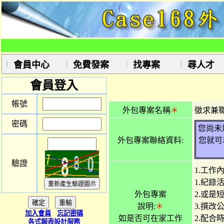
會員中心
免費發案
找專案
尋人才
會員登入
帳號
外包專案名稱
＊
徵求兼
密碼
您尚未
外包專案聯絡資料:
您就可
驗證
1.工
1.紀錄
外包專案
2.或是
說明:
＊
3.撰改
加入會員
忘記密碼
如是否可在家工作
2.配合
各式報表設計服務