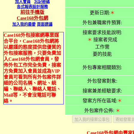
加入會員
忘記密碼
各式報表設計服務
前往手機版
更新日期:
＊
Case168外包網
外包兼職案件預算:
加入我的最愛
頁面建議
接案要求技能說明:
Case168外包接案網專業媒
＊
接案者完成
合平台，Case168外包網將
工作需
以嚴謹的態度提供您優質的
外包接案服務，只要免費加
要的技能
入Case168外包網會員，發
佈外包工作完全免費，接案
外包專案相關類別:
方免費加入會員並成為VIP
會員可看到所有外包案件詳
外包發案對象:
細的公司名稱、網址、統
編、聯絡人、聯絡人電話、
接案兼差經驗要求:
Mail等，不會沒電話可聯
發案方所在區域:
＊
絡。
外包案件公佈:
＊
Case168外包網由