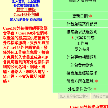
接案需注意事項
加入會員
忘記密碼
各式報表設計服務
前往手機版
Case168外包網
更新日期:
＊
加入我的最愛
頁面建議
外包兼職案件預算:
Case168外包接案網專業媒
接案要求技能說明:
合平台，Case168外包網將
＊
接案者完成
以嚴謹的態度提供您優質的
外包接案服務，只要免費加
工作需
入Case168外包網會員，發
要的技能
佈外包工作完全免費，接案
方免費加入會員並成為VIP
外包專案相關類別:
會員可看到所有外包案件詳
外包發案對象:
細的公司名稱、網址、統
編、聯絡人、聯絡人電話、
接案兼差經驗要求:
Mail等，不會沒電話可聯
發案方所在區域:
＊
絡。
外包案件公佈:
＊
Case168外包網由