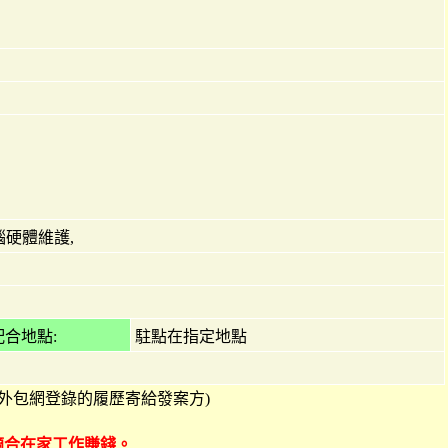
腦硬體維護,
合地點:
駐點在指定地點
68外包網登錄的履歷寄給發案方)
可適合在家工作賺錢。