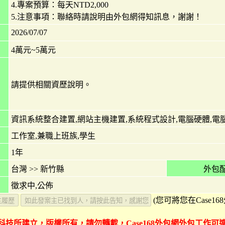
4.專案預算：每天NTD2,000
5.注意事項：聯絡時請說明由外包網得知訊息，謝謝！
2026/07/07
4萬元~5萬元
請提供相關資歷說明。
資訊系統整合建置,網站主機建置,系統程式設計,電腦硬體,電
工作室,兼職上班族,學生
1年
台灣
>>
新竹縣
外包配
徵求中,公佈
(您可將您在Case1
豐家科技所建立，版權所有，請勿轉載，Case168外包網外包工作