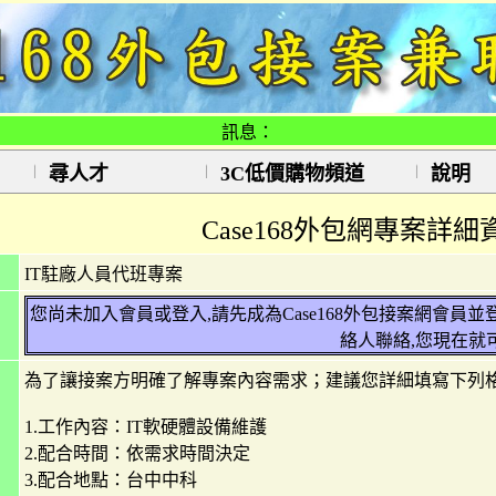
訊息：
尋人才
3C低價購物頻道
說明
Case168外包網專案詳細
IT駐廠人員代班專案
您尚未加入會員或登入,請先成為Case168外包接案網會員
絡人聯絡,您現在就
為了讓接案方明確了解專案內容需求；建議您詳細填寫下列
1.工作內容：IT軟硬體設備維護
2.配合時間：依需求時間決定
3.配合地點：台中中科