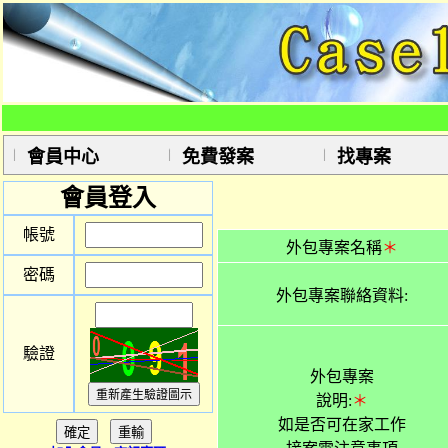
會員中心
免費發案
找專案
會員登入
帳號
外包專案名稱
＊
密碼
外包專案聯絡資料:
驗證
外包專案
說明:
＊
如是否可在家工作