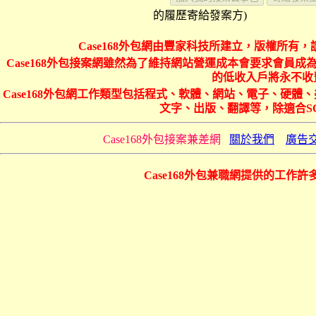
的履歷寄給發案方)
Case168外包網由豐家科技所建立，版權所有，
Case168外包接案網雖然為了維持網站營運成本會要求會員成為
的低收入戶將永不收費
Case168外包網工作類型包括程式、軟體、網站、電子、硬
文字、出版、翻譯等，除適合S
Case168外包接案兼差網
關於我們
廣告
Case168外包兼職網提供的工