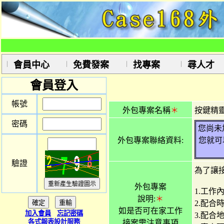
會員中心
免費發案
找專案
尋人才
會員登入
帳號
外包專案名稱
＊
按鍵精
密碼
您尚未
外包專案聯絡資料:
您就可
驗證
為了讓
外包專案
1.工
說明:
＊
2.配合
如是否可在家工作
加入會員
忘記密碼
3.配合
各式報表設計服務
接案需注意事項