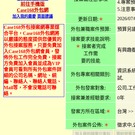
4.專案
前往手機版
5.注意
Case168外包網
加入我的最愛
頁面建議
2026/07/
更新日期:
＊
Case168外包接案網專業媒
外包兼職案件預算:
預算另
合平台，Case168外包網將
接案要求技能說明:
以嚴謹的態度提供您優質的
外包接案服務，只要免費加
＊
接案者完成
有興趣
入Case168外包網會員，發
工作需
佈外包工作完全免費，接案
要的技能
方免費加入會員並成為VIP
會員可看到所有外包案件詳
資訊系統
外包專案相關類別:
細的公司名稱、網址、統
試,
編、聯絡人、聯絡人電話、
Mail等，不會沒電話可聯
外包發案對象:
公司,工
絡。
接案兼差經驗要求:
0年
發案方所在區域:
＊
台灣
>>
外包案件公佈:
＊
徵求中,