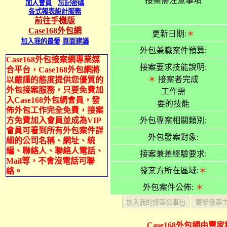
接案需注意事項
加入會員
忘記密碼
各式報表設計服務
前往手機版
Case168外包網
更新日期:
＊
加入我的最愛
頁面建議
外包兼職案件預算:
Case168外包接案網專業媒
接案要求技能說明:
合平台，Case168外包網將
＊
接案者完成
以嚴謹的態度提供您優質的
外包接案服務，只要免費加
工作需
入Case168外包網會員，發
要的技能
佈外包工作完全免費，接案
方免費加入會員並成為VIP
外包專案相關類別:
會員可看到所有外包案件詳
外包發案對象:
細的公司名稱、網址、統
編、聯絡人、聯絡人電話、
接案兼差經驗要求:
Mail等，不會沒電話可聯
發案方所在區域:
＊
絡。
外包案件公佈:
＊
Case168外包網由