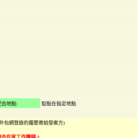
合地點:
駐點在指定地點
68外包網登錄的履歷寄給發案方)
可適合在家工作賺錢。