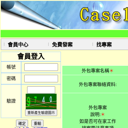
會員中心
免費發案
找專案
會員登入
帳號
外包專案名稱
＊
密碼
外包專案聯絡資料:
驗證
外包專案
說明:
＊
如是否可在家工作