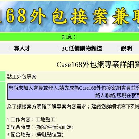
訊息：
尋人才
3C低價購物頻道
說明
Case168外包網專案詳細
點工外包專案
您尚未加入會員或登入,請先成為Case168外包接案網會員
絡人聯絡,您現在就
為了讓接案方明確了解專案內容需求；建議您詳細填寫下列
1.工作內容：工地點工
2.配合時間：(視案件情況而定)
3.配合地點：(需駐點位置)