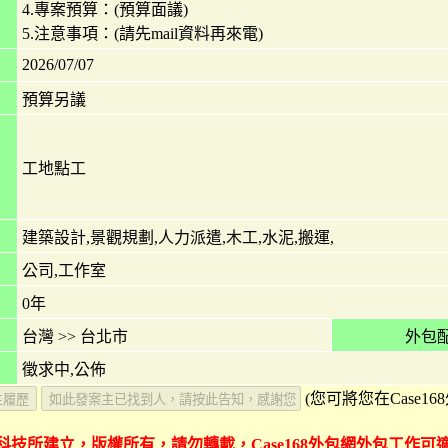
4.專案預算：(預算面議)
5.注意事項：(請先mail資料再來電)
2026/07/07
預算另議
工地點工
建築設計,景觀規劃,人力派遣,木工,水泥,搬運,
公司,工作室
0年
台灣
>>
台北市
外包配
徵求中,公佈
(您可將您在Case1
豐家科技所建立，版權所有，請勿轉載，Case168外包網外包工作