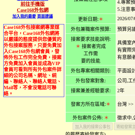
4.專案
前往手機版
5.注意
Case168外包網
加入我的最愛
頁面建議
2026/07/
更新日期:
＊
Case168外包接案網專業媒
外包兼職案件預算:
預算另
合平台，Case168外包網將
接案要求技能說明:
以嚴謹的態度提供您優質的
具備室
外包接案服務，只要免費加
＊
接案者完成
有實際
入Case168外包網會員，發
工作需
有意願者
佈外包工作完全免費，接案
要的技能
方免費加入會員並成為VIP
會員可看到所有外包案件詳
外包專案相關類別:
平面設計
細的公司名稱、網址、統
外包發案對象:
公司,工
編、聯絡人、聯絡人電話、
Mail等，不會沒電話可聯
接案兼差經驗要求:
2年
絡。
發案方所在區域:
＊
台灣
>>
外包案件公佈:
＊
徵求中,
的履歷寄給發案方)