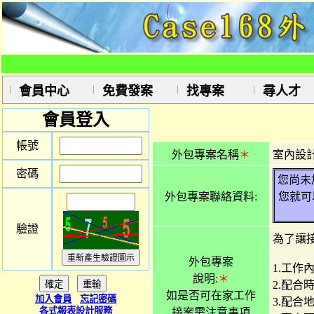
會員中心
免費發案
找專案
尋人才
會員登入
帳號
外包專案名稱
＊
室內設
密碼
您尚未
外包專案聯絡資料:
您就可
驗證
為了讓
外包專案
1.工作
說明:
＊
2.配合
如是否可在家工作
加入會員
忘記密碼
3.配合
各式報表設計服務
接案需注意事項