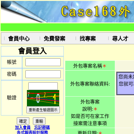
會員中心
免費發案
找專案
尋人才
會員登入
帳號
外包專案名稱
＊
密碼
您尚未
外包專案聯絡資料:
您就可
驗證
外包專案
說明:
＊
如是否可在家工作
接案需注意事項
加入會員
忘記密碼
各式報表設計服務
更新日期:
＊