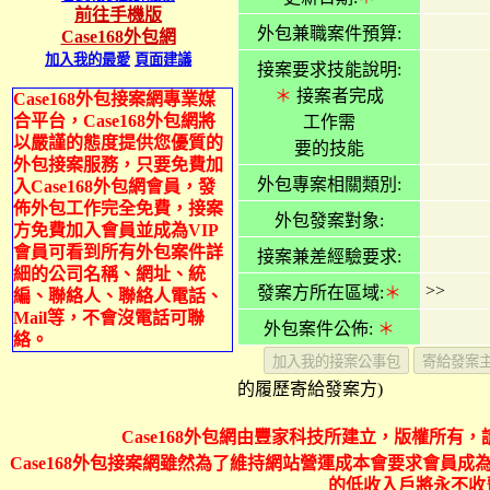
前往手機版
外包兼職案件預算:
Case168外包網
加入我的最愛
頁面建議
接案要求技能說明:
＊
接案者完成
Case168外包接案網專業媒
合平台，Case168外包網將
工作需
以嚴謹的態度提供您優質的
要的技能
外包接案服務，只要免費加
外包專案相關類別:
入Case168外包網會員，發
佈外包工作完全免費，接案
外包發案對象:
方免費加入會員並成為VIP
會員可看到所有外包案件詳
接案兼差經驗要求:
細的公司名稱、網址、統
>>
發案方所在區域:
＊
編、聯絡人、聯絡人電話、
Mail等，不會沒電話可聯
外包案件公佈:
＊
絡。
的履歷寄給發案方)
Case168外包網由豐家科技所建立，版權所有，
Case168外包接案網雖然為了維持網站營運成本會要求會員成為
的低收入戶將永不收費