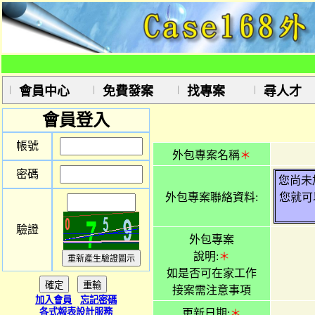
會員中心
免費發案
找專案
尋人才
會員登入
帳號
外包專案名稱
＊
密碼
您尚未
外包專案聯絡資料:
您就可
驗證
外包專案
說明:
＊
如是否可在家工作
接案需注意事項
加入會員
忘記密碼
各式報表設計服務
更新日期:
＊