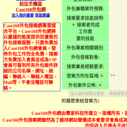
前往手機版
外包兼職案件預算:
Case168外包網
加入我的最愛
頁面建議
接案要求技能說明:
＊
接案者完成
Case168外包接案網專業媒
合平台，Case168外包網將
工作需
以嚴謹的態度提供您優質的
要的技能
外包接案服務，只要免費加
外包專案相關類別:
入Case168外包網會員，發
佈外包工作完全免費，接案
外包發案對象:
方免費加入會員並成為VIP
會員可看到所有外包案件詳
接案兼差經驗要求:
細的公司名稱、網址、統
>>
發案方所在區域:
＊
編、聯絡人、聯絡人電話、
Mail等，不會沒電話可聯
外包案件公佈:
＊
絡。
的履歷寄給發案方)
Case168外包網由豐家科技所建立，版權所有，
Case168外包接案網雖然為了維持網站營運成本會要求會員成為
的低收入戶將永不收費