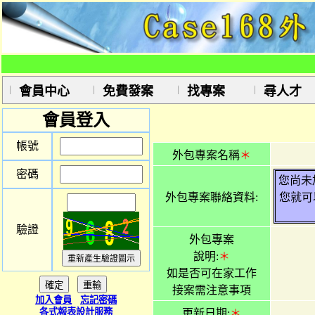
會員中心
免費發案
找專案
尋人才
會員登入
帳號
外包專案名稱
＊
密碼
您尚未
外包專案聯絡資料:
您就可
驗證
外包專案
說明:
＊
如是否可在家工作
接案需注意事項
加入會員
忘記密碼
各式報表設計服務
更新日期:
＊