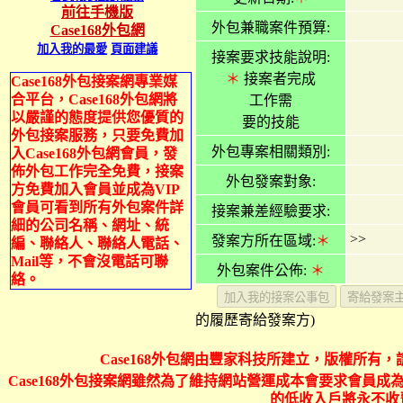
前往手機版
外包兼職案件預算:
Case168外包網
加入我的最愛
頁面建議
接案要求技能說明:
＊
接案者完成
Case168外包接案網專業媒
合平台，Case168外包網將
工作需
以嚴謹的態度提供您優質的
要的技能
外包接案服務，只要免費加
外包專案相關類別:
入Case168外包網會員，發
佈外包工作完全免費，接案
外包發案對象:
方免費加入會員並成為VIP
會員可看到所有外包案件詳
接案兼差經驗要求:
細的公司名稱、網址、統
>>
發案方所在區域:
＊
編、聯絡人、聯絡人電話、
Mail等，不會沒電話可聯
外包案件公佈:
＊
絡。
的履歷寄給發案方)
Case168外包網由豐家科技所建立，版權所有，
Case168外包接案網雖然為了維持網站營運成本會要求會員成為
的低收入戶將永不收費