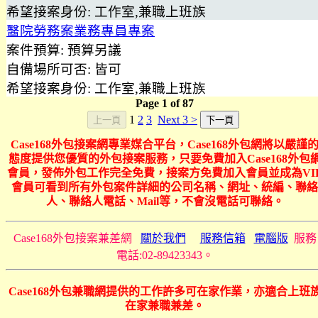
希望接案身份:
工作室,兼職上班族
醫院勞務案業務專員專案
案件預算:
預算另議
自備場所可否:
皆可
希望接案身份:
工作室,兼職上班族
Page
1
of
87
1
2
3
Next 3 >
Case168外包接案網專業媒合平台，Case168外包網將以嚴謹
態度提供您優質的外包接案服務，只要免費加入Case168外包
會員，發佈外包工作完全免費，接案方免費加入會員並成為VI
會員可看到所有外包案件詳細的公司名稱、網址、統編、聯絡
人、聯絡人電話、Mail等，不會沒電話可聯絡。
Case168外包接案兼差網
關於我們
服務信箱
電腦版
服務
電話:02-89423343。
Case168外包兼職網提供的工作許多可在家作業，亦適合上班
在家兼職兼差。