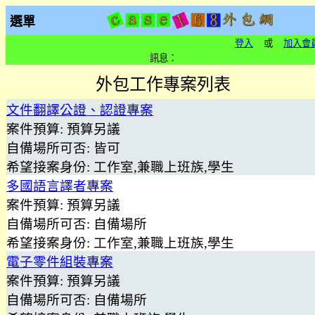
選單
登入
或
加入會
訊息：
外包工作專案列表
文件翻譯公證、認證專案
案件預算:
預算另議
自備場所可否:
皆可
希望接案身份:
工作室,兼職上班族,學生
多國語言譯者專案
案件預算:
預算另議
自備場所可否:
自備場所
希望接案身份:
工作室,兼職上班族,學生
電子零件組裝專案
案件預算:
預算另議
自備場所可否:
自備場所